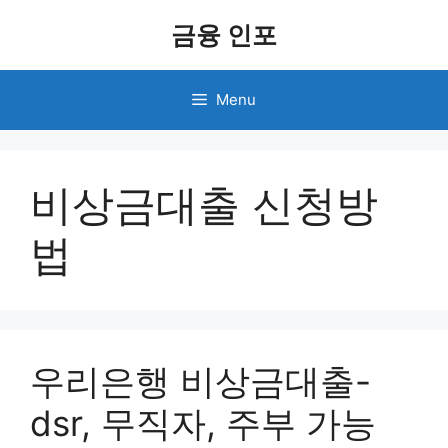
Skip
금융 인포
to
content
Menu
비상금대출 신청방
법
우리은행 비상금대출-
dsr, 무직자, 주부 가능