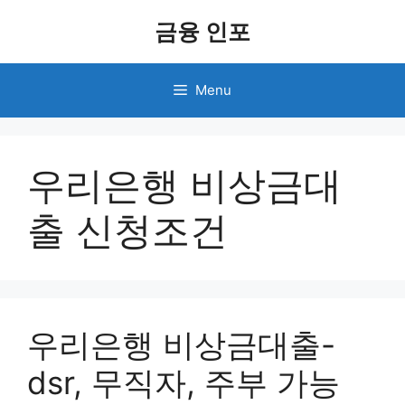
Skip
금융 인포
to
content
Menu
우리은행 비상금대
출 신청조건
우리은행 비상금대출-
dsr, 무직자, 주부 가능