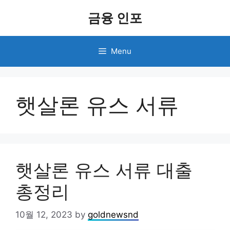
Skip
금융 인포
to
content
Menu
햇살론 유스 서류
햇살론 유스 서류 대출
총정리
10월 12, 2023
by
goldnewsnd